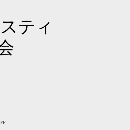
 サスティ
会
FF