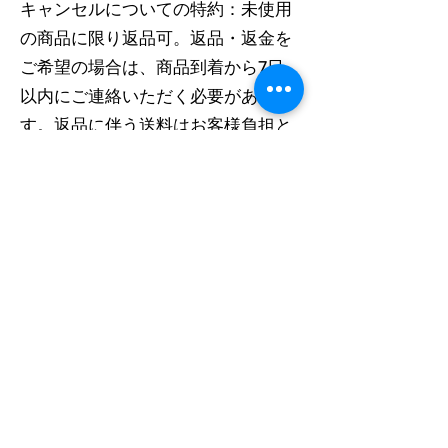
キャンセルについての特約：未使用
の商品に限り返品可。返品・返金を
ご希望の場合は、商品到着から7日
以内にご連絡いただく必要がありま
す。返品に伴う送料はお客様負担と
なります。
kaLon
40歳以上の女性限定サロン
営業日：月〜金
​定休日：土・日・祝
株式会社 moN
http://mon-future.jp/
©2023 kaLon